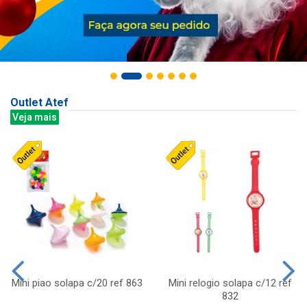
Outlet Atef
Veja mais
Mini piao solapa c/20 ref 863
Mini relogio solapa c/12 ref
832