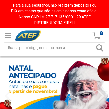
Para a sua segurança, não realizem depósitos ou
PIX em contas que não sejam a nossa conta oficial.
Nosso CNPJ é: 27.717.135/0001-29 ATEF
DISTRIBUIDORA EIRELI
0