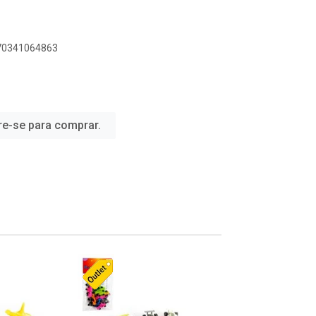
070341064863
re-se para comprar.