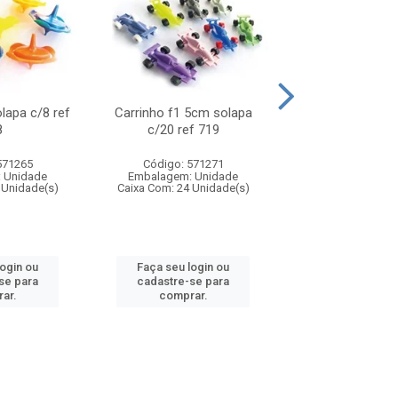
olapa c/8 ref
Carrinho f1 5cm solapa
Mini moto 6cm s
8
c/20 ref 719
ref 726
571265
Código: 571271
Código: 571
 Unidade
Embalagem: Unidade
Embalagem: U
 Unidade(s)
Caixa Com: 24 Unidade(s)
Caixa Com: 24 Un
login ou
Faça seu login ou
Faça seu log
se para
cadastre-se para
cadastre-se 
ar.
comprar.
comprar