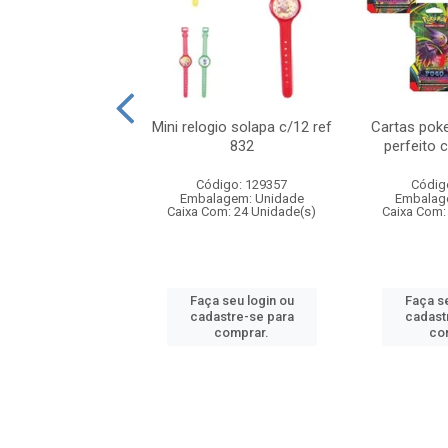
o 6cm solapa c/8
Mini relogio solapa c/12 ref
Cartas poke
ref 726
832
perfeito 
digo: 571272
Código: 129357
Códig
agem: Unidade
Embalagem: Unidade
Embalag
om: 24 Unidade(s)
Caixa Com: 24 Unidade(s)
Caixa Com:
 seu login ou
Faça seu login ou
Faça se
astre-se para
cadastre-se para
cadast
comprar.
comprar.
co