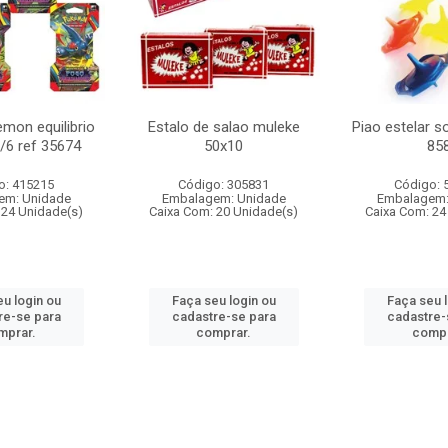
mon equilibrio
Estalo de salao muleke
Piao estelar s
c/6 ref 35674
50x10
85
o: 415215
Código: 305831
Código: 
em: Unidade
Embalagem: Unidade
Embalagem:
 24 Unidade(s)
Caixa Com: 20 Unidade(s)
Caixa Com: 24
u login ou
Faça seu login ou
Faça seu 
re-se para
cadastre-se para
cadastre-
mprar.
comprar.
compr