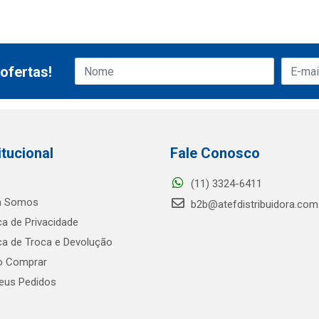
ofertas!
itucional
Fale Conosco
(11) 3324-6411
 Somos
b2b@atefdistribuidora.com
ica de Privacidade
ica de Troca e Devolução
 Comprar
us Pedidos