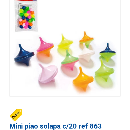
Mini piao solapa c/20 ref 863