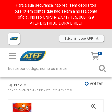
Para a sua segurança, não realizem depósitos
ou PIX em contas que não sejam a nossa conta
oficial. Nosso CNPJ é: 27.717.135/0001-29
ATEF DISTRIBUIDORA EIRELI
Baixe já nosso APP
0
VOLTAR
INÍCIO
BANDEJA***MELAMINA DE NATAL 32CM CX:00036