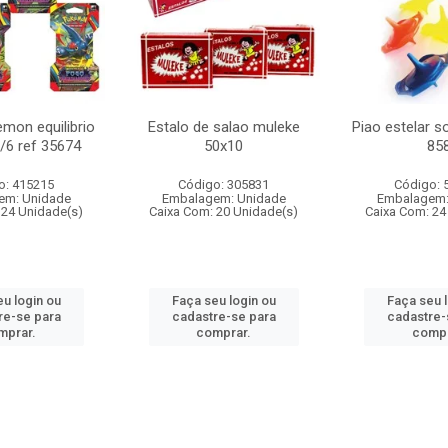
mon equilibrio
Estalo de salao muleke
Piao estelar s
c/6 ref 35674
50x10
85
o: 415215
Código: 305831
Código: 
em: Unidade
Embalagem: Unidade
Embalagem:
 24 Unidade(s)
Caixa Com: 20 Unidade(s)
Caixa Com: 24
u login ou
Faça seu login ou
Faça seu 
re-se para
cadastre-se para
cadastre-
mprar.
comprar.
compr