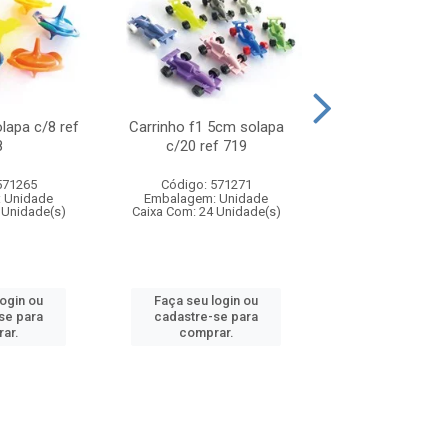
olapa c/8 ref
Carrinho f1 5cm solapa
Mini moto 6cm s
8
c/20 ref 719
ref 726
571265
Código: 571271
Código: 571
 Unidade
Embalagem: Unidade
Embalagem: U
 Unidade(s)
Caixa Com: 24 Unidade(s)
Caixa Com: 24 Un
login ou
Faça seu login ou
Faça seu log
se para
cadastre-se para
cadastre-se 
ar.
comprar.
comprar