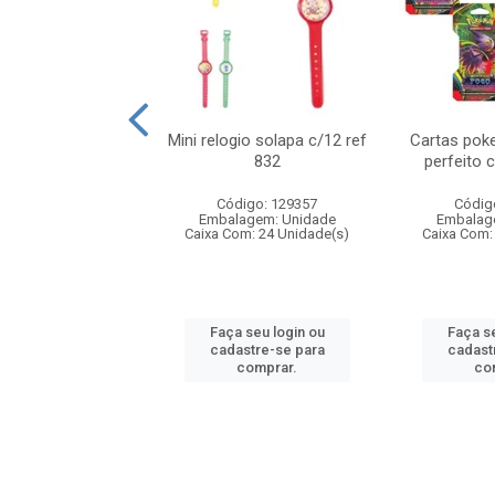
o 6cm solapa c/8
Mini relogio solapa c/12 ref
Cartas poke
ref 726
832
perfeito 
digo: 571272
Código: 129357
Códig
agem: Unidade
Embalagem: Unidade
Embalag
om: 24 Unidade(s)
Caixa Com: 24 Unidade(s)
Caixa Com:
 seu login ou
Faça seu login ou
Faça se
astre-se para
cadastre-se para
cadast
comprar.
comprar.
co