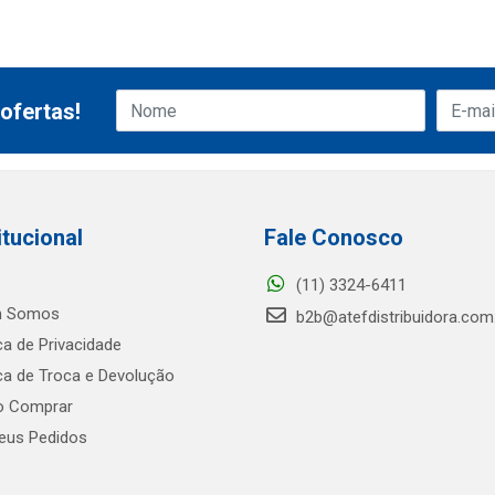
ofertas!
itucional
Fale Conosco
(11) 3324-6411
 Somos
b2b@atefdistribuidora.com
ica de Privacidade
ica de Troca e Devolução
 Comprar
us Pedidos