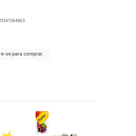
070341064863
re-se para comprar.