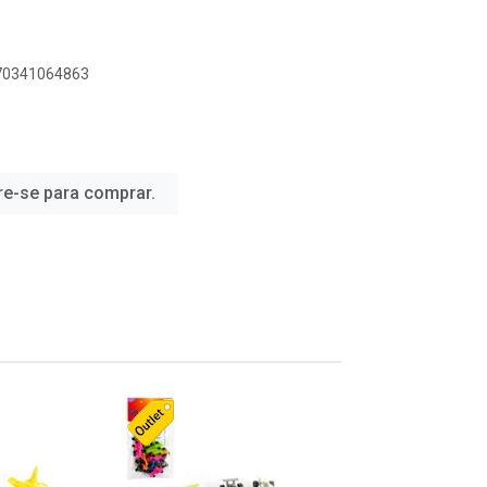
070341064863
re-se para comprar.