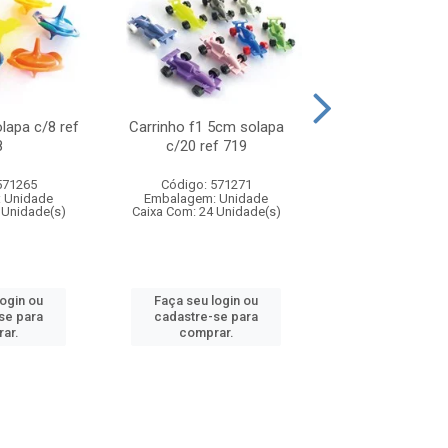
olapa c/8 ref
Carrinho f1 5cm solapa
Mini moto 6cm s
8
c/20 ref 719
ref 726
571265
Código: 571271
Código: 571
 Unidade
Embalagem: Unidade
Embalagem: U
 Unidade(s)
Caixa Com: 24 Unidade(s)
Caixa Com: 24 Un
login ou
Faça seu login ou
Faça seu log
se para
cadastre-se para
cadastre-se 
ar.
comprar.
comprar