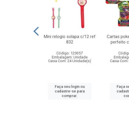
o 6cm solapa c/8
Mini relogio solapa c/12 ref
Cartas poke
ref 726
832
perfeito 
digo: 571272
Código: 129357
Códig
agem: Unidade
Embalagem: Unidade
Embalag
om: 24 Unidade(s)
Caixa Com: 24 Unidade(s)
Caixa Com:
 seu login ou
Faça seu login ou
Faça se
astre-se para
cadastre-se para
cadast
comprar.
comprar.
co