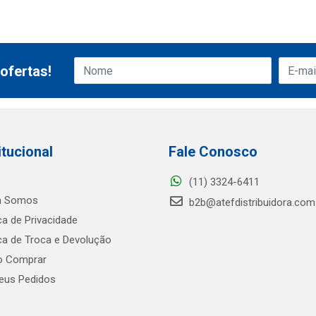
ofertas!
itucional
Fale Conosco
(11) 3324-6411
 Somos
b2b@atefdistribuidora.com
ica de Privacidade
ica de Troca e Devolução
 Comprar
us Pedidos