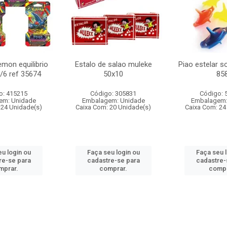
mon equilibrio
Estalo de salao muleke
Piao estelar s
c/6 ref 35674
50x10
85
o: 415215
Código: 305831
Código: 
em: Unidade
Embalagem: Unidade
Embalagem:
 24 Unidade(s)
Caixa Com: 20 Unidade(s)
Caixa Com: 24
u login ou
Faça seu login ou
Faça seu 
re-se para
cadastre-se para
cadastre-
mprar.
comprar.
compr