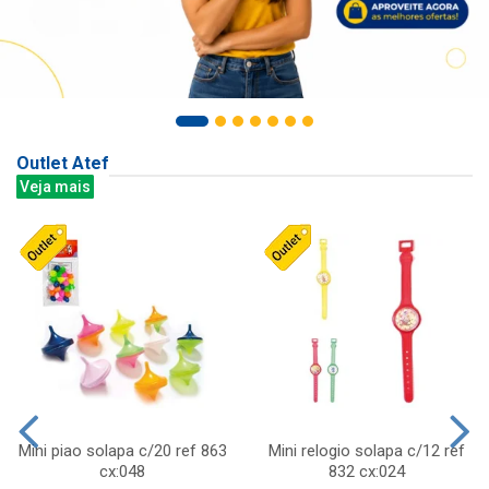
Outlet Atef
Veja mais
Mini piao solapa c/20 ref 863
Mini relogio solapa c/12 ref
cx:048
832 cx:024