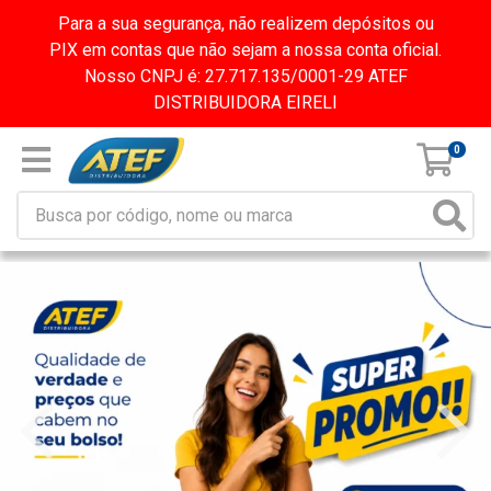
Para a sua segurança, não realizem depósitos ou
PIX em contas que não sejam a nossa conta oficial.
Nosso CNPJ é: 27.717.135/0001-29 ATEF
DISTRIBUIDORA EIRELI
0