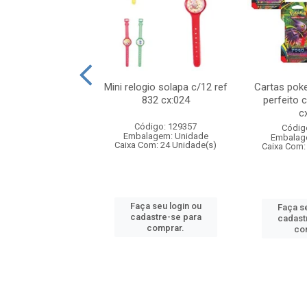
o 6cm solapa c/8
Mini relogio solapa c/12 ref
Cartas poke
 726 cx:048
832 cx:024
perfeito 
c
digo: 571272
Código: 129357
Códig
agem: Unidade
Embalagem: Unidade
Embalag
om: 24 Unidade(s)
Caixa Com: 24 Unidade(s)
Caixa Com:
 seu login ou
Faça seu login ou
Faça se
astre-se para
cadastre-se para
cadast
comprar.
comprar.
co