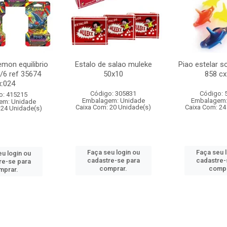
mon equilibrio
Estalo de salao muleke
Piao estelar s
c/6 ref 35674
50x10
858 cx
x:024
Código: 305831
Código: 
o: 415215
Embalagem: Unidade
Embalagem:
em: Unidade
Caixa Com: 20 Unidade(s)
Caixa Com: 24
 24 Unidade(s)
Faça seu login ou
Faça seu 
u login ou
cadastre-se para
cadastre-
re-se para
comprar.
compr
mprar.