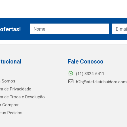
ofertas!
itucional
Fale Conosco
(11) 3324-6411
 Somos
b2b@atefdistribuidora.com
ica de Privacidade
ica de Troca e Devolução
 Comprar
us Pedidos