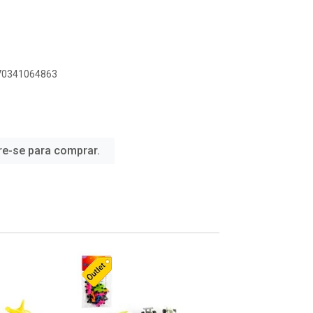
070341064863
re-se para comprar.