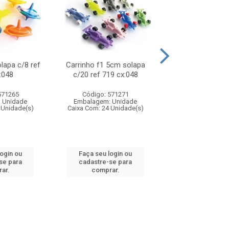
olapa c/8 ref
Carrinho f1 5cm solapa
Mini moto 6cm s
:048
c/20 ref 719 cx:048
ref 726 cx
571265
Código: 571271
Código: 571
 Unidade
Embalagem: Unidade
Embalagem: U
 Unidade(s)
Caixa Com: 24 Unidade(s)
Caixa Com: 24 Un
login ou
Faça seu login ou
Faça seu log
se para
cadastre-se para
cadastre-se 
ar.
comprar.
comprar