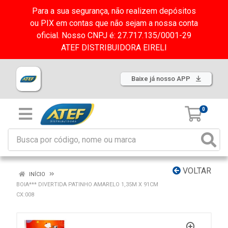
Para a sua segurança, não realizem depósitos
ou PIX em contas que não sejam a nossa conta
oficial. Nosso CNPJ é: 27.717.135/0001-29
ATEF DISTRIBUIDORA EIRELI
Baixe já nosso APP
0
VOLTAR
INÍCIO
BOIA*** DIVERTIDA PATINHO AMARELO 1,35M X 91CM
CX:008