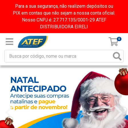
Para a sua segurança, não realizem depósitos ou
PIX em contas que não sejam a nossa conta oficial.
Nosso CNPJ é: 27.717.135/0001-29 ATEF
DISTRIBUIDORA EIRELI
0