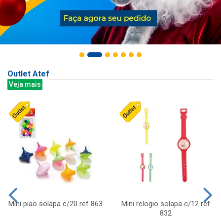
Outlet Atef
Veja mais
Mini piao solapa c/20 ref 863
Mini relogio solapa c/12 ref
832