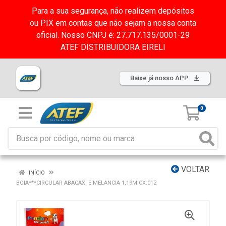
Para a sua segurança, não realizem depósitos
ou PIX em contas que não sejam a nossa conta
oficial. Nosso CNPJ é: 27.717.135/0001-29
ATEF DISTRIBUIDORA EIRELI
Baixe já nosso APP
0
VOLTAR
INÍCIO
BOIA***CIRCULAR ABACAXI E MELANCIA 1,19M CX:012