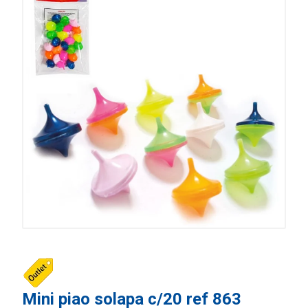
Mini piao solapa c/20 ref 863