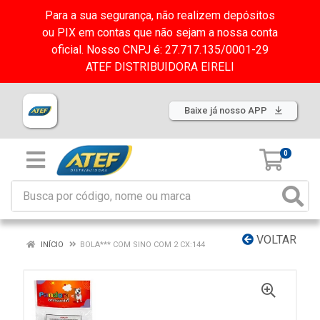
Para a sua segurança, não realizem depósitos
ou PIX em contas que não sejam a nossa conta
oficial. Nosso CNPJ é: 27.717.135/0001-29
ATEF DISTRIBUIDORA EIRELI
Baixe já nosso APP
0
VOLTAR
INÍCIO
BOLA*** COM SINO COM 2 CX:144