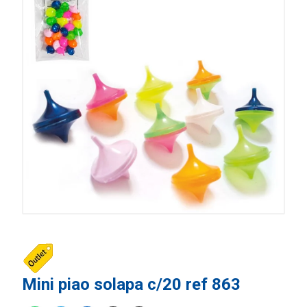
Mini piao solapa c/20 ref 863