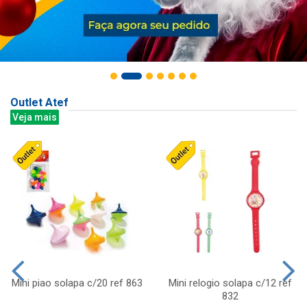
Outlet Atef
Veja mais
Mini piao solapa c/20 ref 863
Mini relogio solapa c/12 ref
832