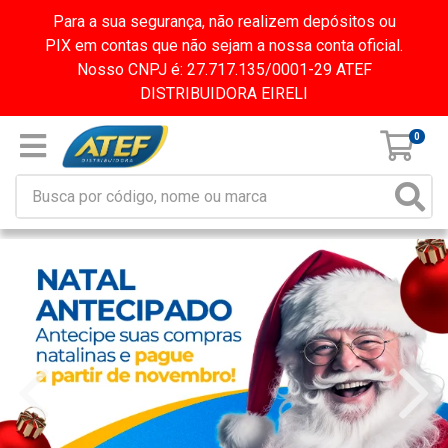
Para a sua segurança, não realizem depósitos ou
PIX em contas que não sejam a nossa conta oficial.
Nosso CNPJ é: 27.717.135/0001-29 ATEF
DISTRIBUIDORA EIRELI
0