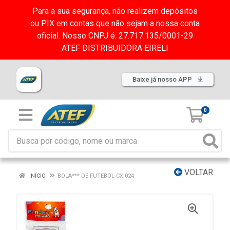
Para a sua segurança, não realizem depósitos
ou PIX em contas que não sejam a nossa conta
oficial. Nosso CNPJ é: 27.717.135/0001-29
ATEF DISTRIBUIDORA EIRELI
Baixe já nosso APP
0
VOLTAR
INÍCIO
BOLA*** DE FUTEBOL CX:024