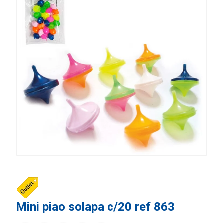
Mini piao solapa c/20 ref 863