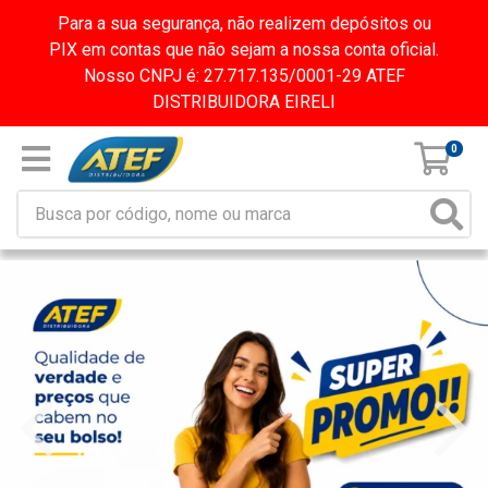
Para a sua segurança, não realizem depósitos ou
PIX em contas que não sejam a nossa conta oficial.
Nosso CNPJ é: 27.717.135/0001-29 ATEF
DISTRIBUIDORA EIRELI
0