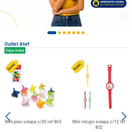
Outlet Atef
Veja mais
Mini piao solapa c/20 ref 863
Mini relogio solapa c/12 ref
832