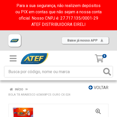
Para a sua segurança, não realizem depósitos
ou PIX em contas que não sejam a nossa conta
oficial. Nosso CNPJ é: 27.717.135/0001-29
ATEF DISTRIBUIDORA EIRELI
Baixe já nosso APP
0
VOLTAR
INÍCIO
BOLA TB ARABESCO 6CMX8PCS OURO CX:024