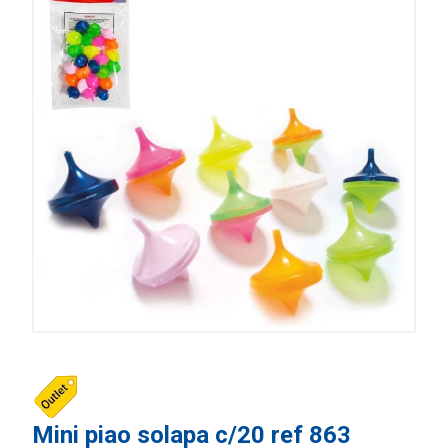
Mini piao solapa c/20 ref 863