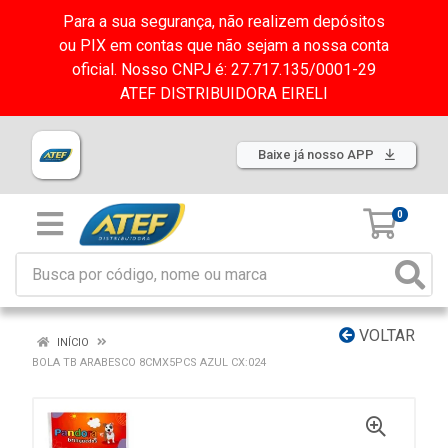
Para a sua segurança, não realizem depósitos
ou PIX em contas que não sejam a nossa conta
oficial. Nosso CNPJ é: 27.717.135/0001-29
ATEF DISTRIBUIDORA EIRELI
Baixe já nosso APP
0
VOLTAR
INÍCIO
BOLA TB ARABESCO 8CMX5PCS AZUL CX:024