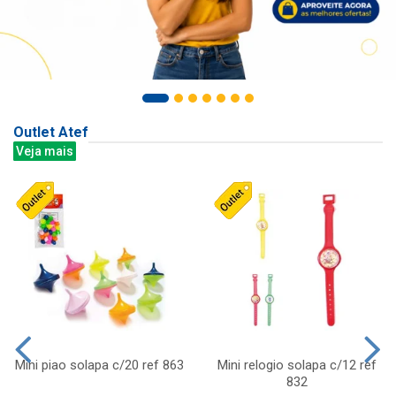
Outlet Atef
Veja mais
Mini piao solapa c/20 ref 863
Mini relogio solapa c/12 ref
832