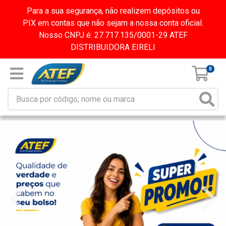
Para a sua segurança, não realizem depósitos ou
PIX em contas que não sejam a nossa conta oficial.
Nosso CNPJ é: 27.717.135/0001-29 ATEF
DISTRIBUIDORA EIRELI
0