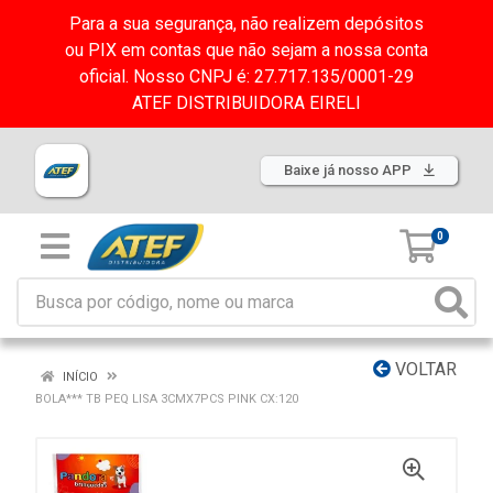
Para a sua segurança, não realizem depósitos
ou PIX em contas que não sejam a nossa conta
oficial. Nosso CNPJ é: 27.717.135/0001-29
ATEF DISTRIBUIDORA EIRELI
Baixe já nosso APP
0
VOLTAR
INÍCIO
BOLA*** TB PEQ LISA 3CMX7PCS PINK CX:120