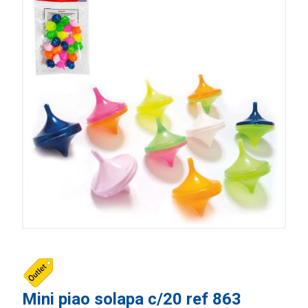
Mini piao solapa c/20 ref 863