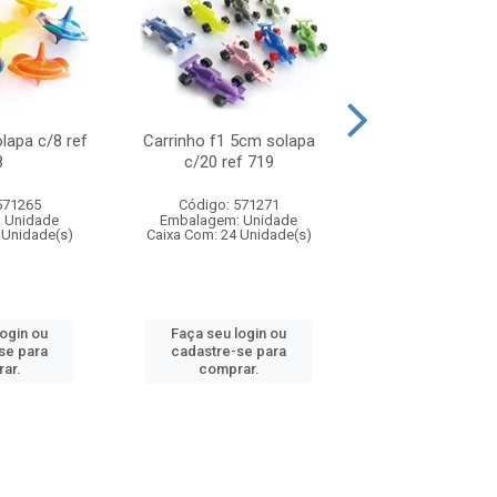
olapa c/8 ref
Carrinho f1 5cm solapa
Mini moto 6cm s
8
c/20 ref 719
ref 726
571265
Código: 571271
Código: 571
 Unidade
Embalagem: Unidade
Embalagem: U
 Unidade(s)
Caixa Com: 24 Unidade(s)
Caixa Com: 24 Un
login ou
Faça seu login ou
Faça seu log
se para
cadastre-se para
cadastre-se 
ar.
comprar.
comprar