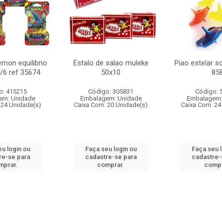
mon equilibrio
Estalo de salao muleke
Piao estelar s
c/6 ref 35674
50x10
85
o: 415215
Código: 305831
Código: 
em: Unidade
Embalagem: Unidade
Embalagem:
 24 Unidade(s)
Caixa Com: 20 Unidade(s)
Caixa Com: 24
u login ou
Faça seu login ou
Faça seu 
re-se para
cadastre-se para
cadastre-
mprar.
comprar.
compr