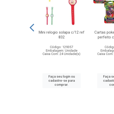
o 6cm solapa c/8
Mini relogio solapa c/12 ref
Cartas poke
ref 726
832
perfeito 
digo: 571272
Código: 129357
Códig
agem: Unidade
Embalagem: Unidade
Embalag
om: 24 Unidade(s)
Caixa Com: 24 Unidade(s)
Caixa Com:
 seu login ou
Faça seu login ou
Faça se
astre-se para
cadastre-se para
cadast
comprar.
comprar.
co