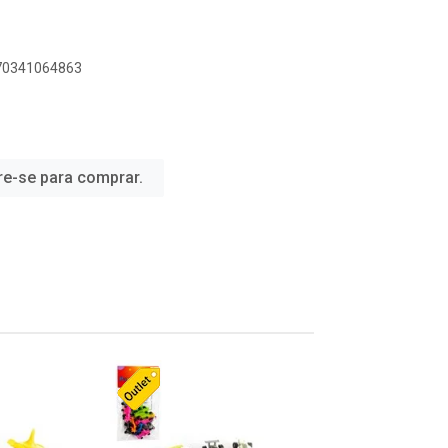
070341064863
re-se para comprar.