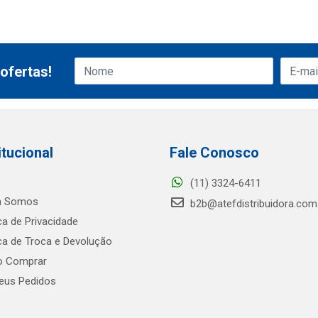
ofertas!
itucional
Fale Conosco
(11) 3324-6411
 Somos
b2b@atefdistribuidora.com
ica de Privacidade
ica de Troca e Devolução
 Comprar
us Pedidos