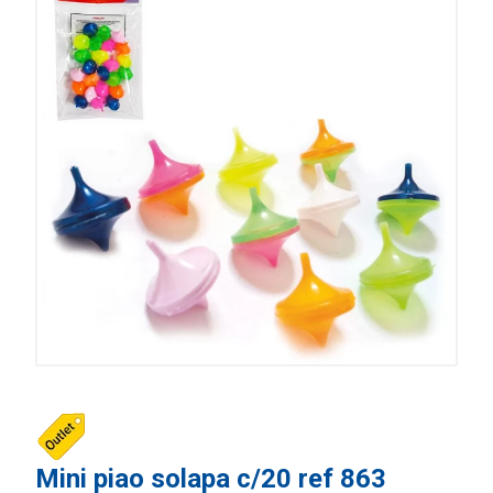
Mini piao solapa c/20 ref 863