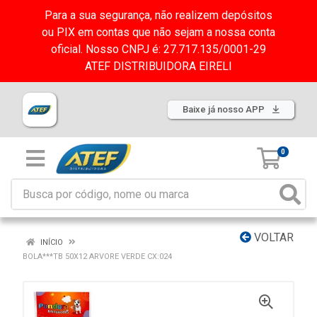
Para a sua segurança, não realizem depósitos
ou PIX em contas que não sejam a nossa conta
oficial. Nosso CNPJ é: 27.717.135/0001-29
ATEF DISTRIBUIDORA EIRELI
Baixe já nosso APP
0
VOLTAR
INÍCIO
BOLA***TB 50X12 ARVORE VERDE CX:024