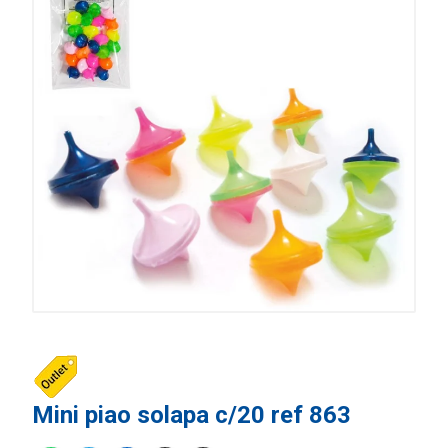
Mini piao solapa c/20 ref 863