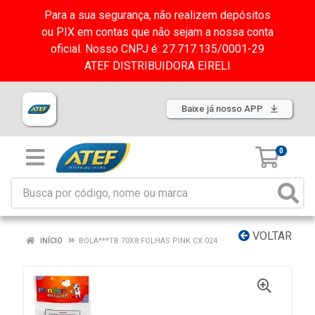
Para a sua segurança, não realizem depósitos
ou PIX em contas que não sejam a nossa conta
oficial. Nosso CNPJ é: 27.717.135/0001-29
ATEF DISTRIBUIDORA EIRELI
Baixe já nosso APP
0
VOLTAR
INÍCIO
BOLA***TB 70X8 FOLHAS PINK CX:024