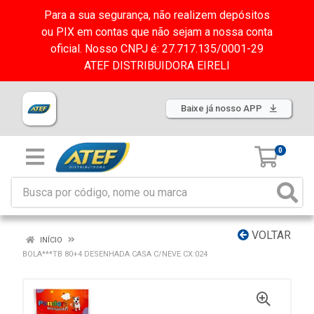
Para a sua segurança, não realizem depósitos
ou PIX em contas que não sejam a nossa conta
oficial. Nosso CNPJ é: 27.717.135/0001-29
ATEF DISTRIBUIDORA EIRELI
Baixe já nosso APP
0
VOLTAR
INÍCIO
BOLA***TB 80+4 DESENHADA CASA C/NEVE CX:024