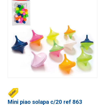
Mini piao solapa c/20 ref 863