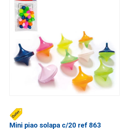
Mini piao solapa c/20 ref 863