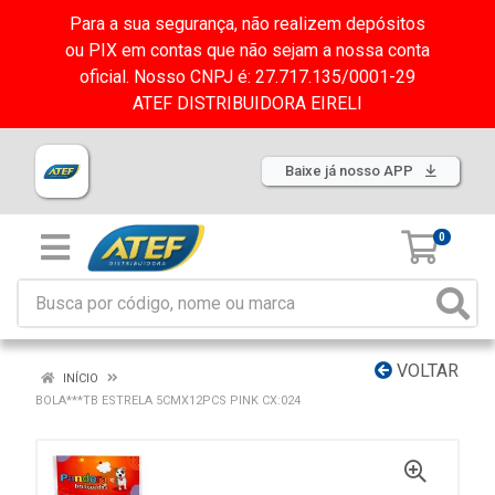
Para a sua segurança, não realizem depósitos
ou PIX em contas que não sejam a nossa conta
oficial. Nosso CNPJ é: 27.717.135/0001-29
ATEF DISTRIBUIDORA EIRELI
Baixe já nosso APP
0
VOLTAR
INÍCIO
BOLA***TB ESTRELA 5CMX12PCS PINK CX:024