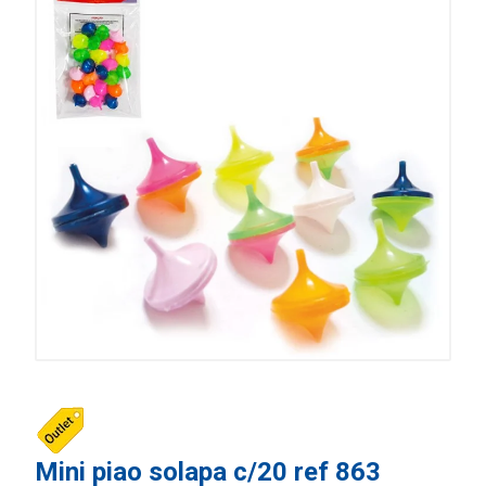
Mini piao solapa c/20 ref 863