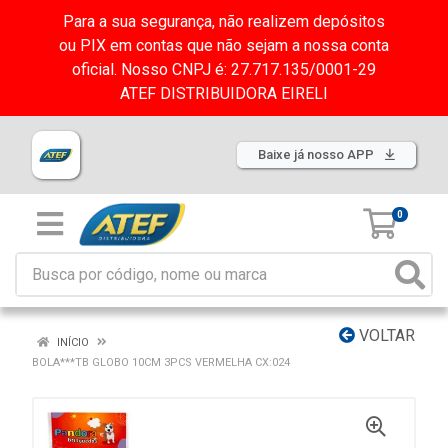
Para a sua segurança, não realizem depósitos
ou PIX em contas que não sejam a nossa conta
oficial. Nosso CNPJ é: 27.717.135/0001-29
ATEF DISTRIBUIDORA EIRELI
Baixe já nosso APP
0
VOLTAR
INÍCIO
BOLA***TB GLOBO 10CM 3PCS VERMELHA CX:024