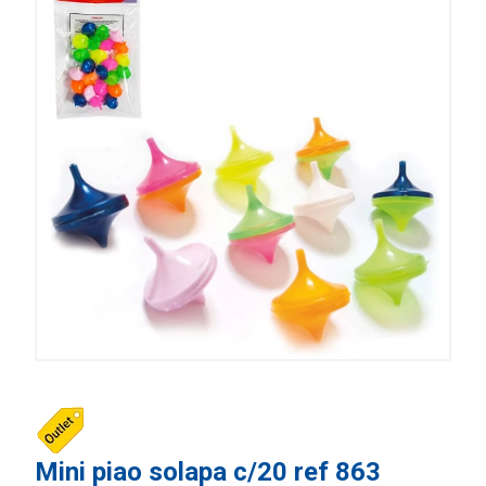
Mini piao solapa c/20 ref 863