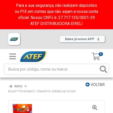
Para a sua segurança, não realizem depósitos
ou PIX em contas que não sejam a nossa conta
oficial. Nosso CNPJ é: 27.717.135/0001-29
ATEF DISTRIBUIDORA EIRELI
Baixe já nosso APP
0
VOLTAR
INÍCIO
BOLA***TB MONACO 7CMX6PCS VERMELHA CX:024