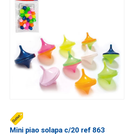
Mini piao solapa c/20 ref 863