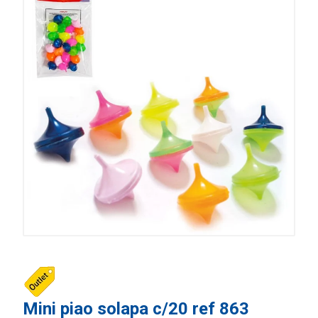
Mini piao solapa c/20 ref 863