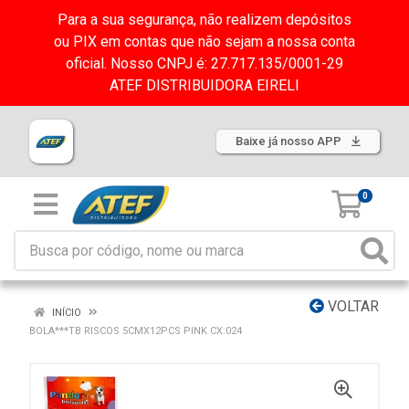
Para a sua segurança, não realizem depósitos
ou PIX em contas que não sejam a nossa conta
oficial. Nosso CNPJ é: 27.717.135/0001-29
ATEF DISTRIBUIDORA EIRELI
Baixe já nosso APP
0
VOLTAR
INÍCIO
BOLA***TB RISCOS 5CMX12PCS PINK CX:024