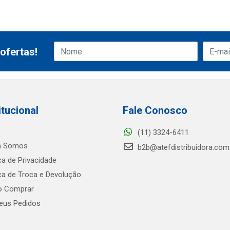
ofertas!
itucional
Fale Conosco
(11) 3324-6411
 Somos
b2b@atefdistribuidora.com
ica de Privacidade
ica de Troca e Devolução
 Comprar
us Pedidos