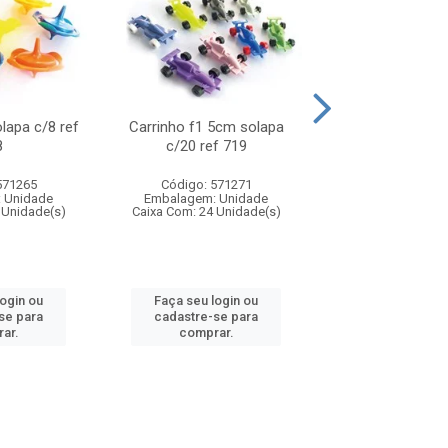
olapa c/8 ref
Carrinho f1 5cm solapa
Mini moto 6cm s
8
c/20 ref 719
ref 726
571265
Código: 571271
Código: 571
 Unidade
Embalagem: Unidade
Embalagem: U
 Unidade(s)
Caixa Com: 24 Unidade(s)
Caixa Com: 24 Un
login ou
Faça seu login ou
Faça seu log
se para
cadastre-se para
cadastre-se 
ar.
comprar.
comprar