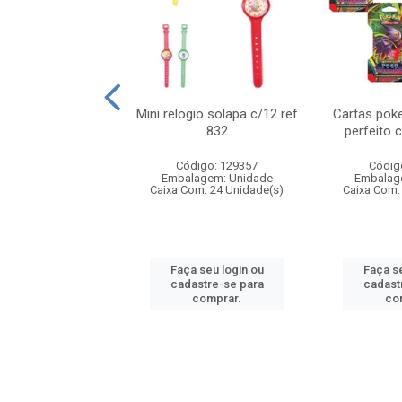
o 6cm solapa c/8
Mini relogio solapa c/12 ref
Cartas poke
ref 726
832
perfeito 
digo: 571272
Código: 129357
Códig
agem: Unidade
Embalagem: Unidade
Embalag
om: 24 Unidade(s)
Caixa Com: 24 Unidade(s)
Caixa Com:
 seu login ou
Faça seu login ou
Faça se
astre-se para
cadastre-se para
cadast
comprar.
comprar.
co