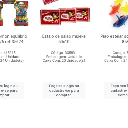
mon equilibrio
Estalo de salao muleke
Piao estelar s
c/6 ref 35674
50x10
85
o: 415215
Código: 305831
Código: 
em: Unidade
Embalagem: Unidade
Embalagem:
 24 Unidade(s)
Caixa Com: 20 Unidade(s)
Caixa Com: 24
u login ou
Faça seu login ou
Faça seu 
re-se para
cadastre-se para
cadastre-
mprar.
comprar.
compr