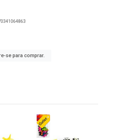
070341064863
re-se para comprar.