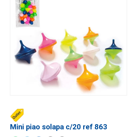
Mini piao solapa c/20 ref 863