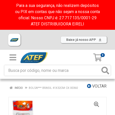
Para a sua segurança, não realizem depósitos
ou PIX em contas que não sejam a nossa conta
oficial. Nosso CNPJ é: 27.717.135/0001-29
ATEF DISTRIBUIDORA EIRELI
Baixe já nosso APP
0
VOLTAR
INÍCIO
BOLSA*** BRASIL 41X32CM CX:00360