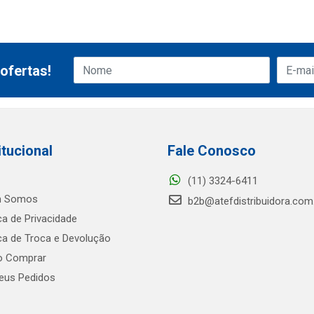
ofertas!
itucional
Fale Conosco
(11) 3324-6411
 Somos
b2b@atefdistribuidora.com
ica de Privacidade
ica de Troca e Devolução
 Comprar
us Pedidos