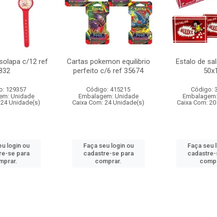
 solapa c/12 ref
Cartas pokemon equilibrio
Estalo de sa
832
perfeito c/6 ref 35674
50x
o: 129357
Código: 415215
Código: 
em: Unidade
Embalagem: Unidade
Embalagem:
 24 Unidade(s)
Caixa Com: 24 Unidade(s)
Caixa Com: 20
u login ou
Faça seu login ou
Faça seu 
re-se para
cadastre-se para
cadastre-
mprar.
comprar.
compr