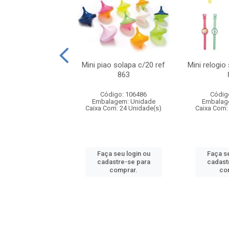
o f1 5cm solapa
Mini piao solapa c/20 ref
Mini relogio
20 ref 719
863
digo: 571271
Código: 106486
Códig
agem: Unidade
Embalagem: Unidade
Embalag
om: 24 Unidade(s)
Caixa Com: 24 Unidade(s)
Caixa Com:
 seu login ou
Faça seu login ou
Faça se
astre-se para
cadastre-se para
cadast
comprar.
comprar.
co