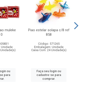
lao muleke
Piao estelar solapa c/8 ref
Carrinho f1 5c
10
858
c/20 ref 
305831
Código: 571265
Código: 571
 Unidade
Embalagem: Unidade
Embalagem: U
 Unidade(s)
Caixa Com: 24 Unidade(s)
Caixa Com: 24 Un
login ou
Faça seu login ou
Faça seu log
se para
cadastre-se para
cadastre-se 
ar.
comprar.
comprar