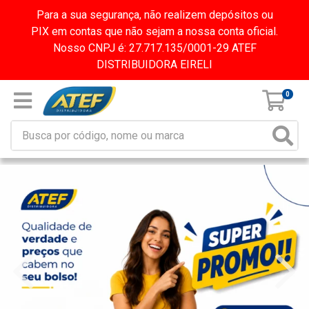
Para a sua segurança, não realizem depósitos ou
PIX em contas que não sejam a nossa conta oficial.
Nosso CNPJ é: 27.717.135/0001-29 ATEF
DISTRIBUIDORA EIRELI
0