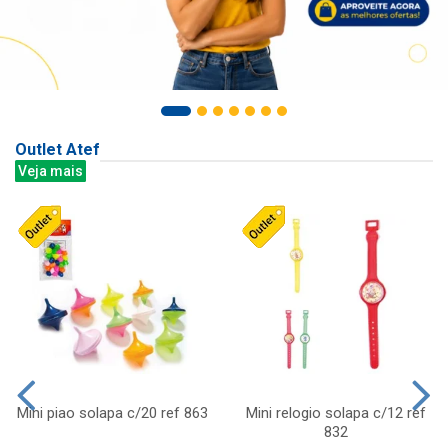
Outlet Atef
Veja mais
Mini piao solapa c/20 ref 863
Mini relogio solapa c/12 ref
832