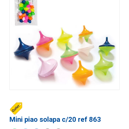
Mini piao solapa c/20 ref 863