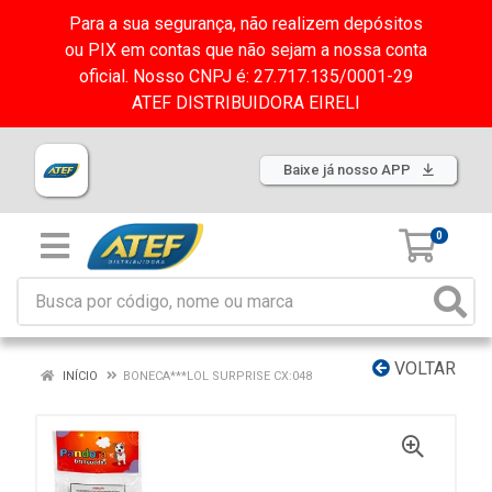
Para a sua segurança, não realizem depósitos
ou PIX em contas que não sejam a nossa conta
oficial. Nosso CNPJ é: 27.717.135/0001-29
ATEF DISTRIBUIDORA EIRELI
Baixe já nosso APP
0
VOLTAR
INÍCIO
BONECA***LOL SURPRISE CX:048