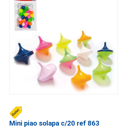
Mini piao solapa c/20 ref 863