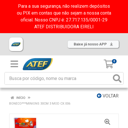
Para a sua segurança, não realizem depósitos
ou PIX em contas que não sejam a nossa conta
oficial. Nosso CNPJ é: 27.717.135/0001-29
ATEF DISTRIBUIDORA EIRELI
Baixe já nosso APP
0
VOLTAR
INÍCIO
BONECO***MINIONS 30CM 3 MOD CX:006