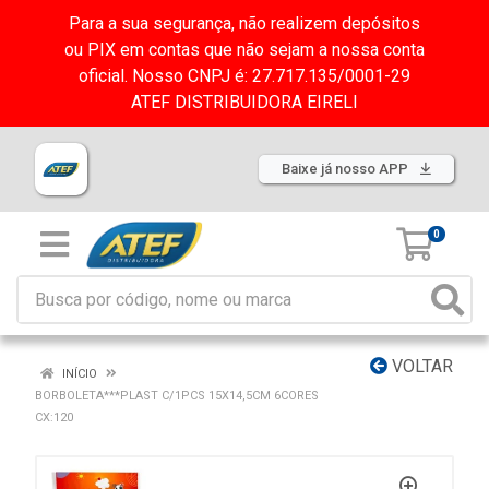
Para a sua segurança, não realizem depósitos
ou PIX em contas que não sejam a nossa conta
oficial. Nosso CNPJ é: 27.717.135/0001-29
ATEF DISTRIBUIDORA EIRELI
Baixe já nosso APP
0
VOLTAR
INÍCIO
BORBOLETA***PLAST C/1PCS 15X14,5CM 6CORES
CX:120