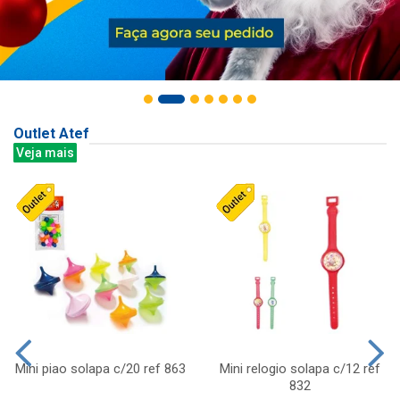
Outlet Atef
Veja mais
Mini piao solapa c/20 ref 863
Mini relogio solapa c/12 ref
832