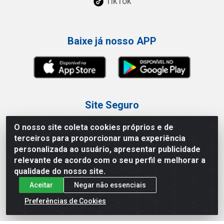
TikTok
Baixe já nosso APP
Site Seguro
O nosso site coleta cookies próprios e de
terceiros para proporcionar uma experiência
personalizada ao usuário, apresentar publicidade
relevante de acordo com o seu perfil e melhorar a
Loja / Showroom
qualidade do nosso site.
Aceitar
Negar não essenciais
Tel.: (11) 3227-0546
Av Vautier, 587/597 - Pari - São Paulo/SP
Preferências de Cookies