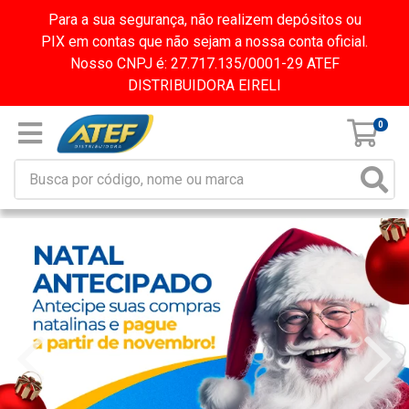
Para a sua segurança, não realizem depósitos ou
PIX em contas que não sejam a nossa conta oficial.
Nosso CNPJ é: 27.717.135/0001-29 ATEF
DISTRIBUIDORA EIRELI
0