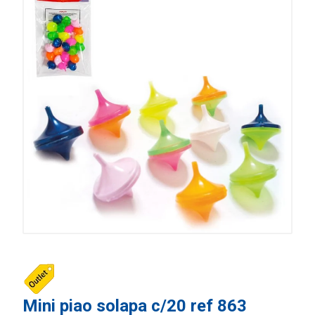
Mini piao solapa c/20 ref 863