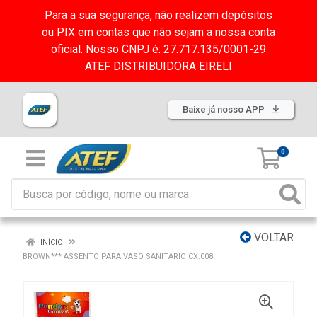
Para a sua segurança, não realizem depósitos
ou PIX em contas que não sejam a nossa conta
oficial. Nosso CNPJ é: 27.717.135/0001-29
ATEF DISTRIBUIDORA EIRELI
Baixe já nosso APP
0
VOLTAR
INÍCIO
BROWN*** ASSENTO PARA VASO SANITARIO CX:008