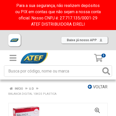
Para a sua segurança, não realizem depósitos
ou PIX em contas que não sejam a nossa conta
oficial. Nosso CNPJ é: 27.717.135/0001-29
ATEF DISTRIBUIDORA EIRELI
Baixe já nosso APP
0
VOLTAR
INÍCIO
U.D
BALANCA DIGITAL 10KGS PLASTICA