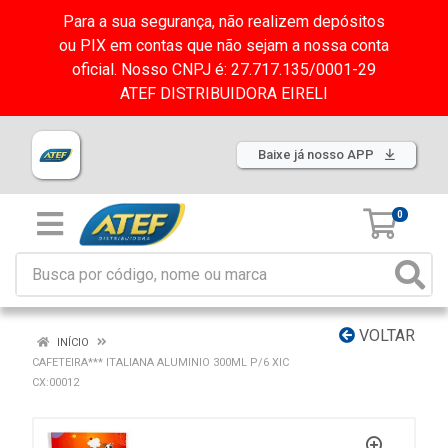
Para a sua segurança, não realizem depósitos
ou PIX em contas que não sejam a nossa conta
oficial. Nosso CNPJ é: 27.717.135/0001-29
ATEF DISTRIBUIDORA EIRELI
Baixe já nosso APP
0
VOLTAR
INÍCIO
CAFETEIRA*** ITALIANA ALUMINIO 300ML P/6 XIC
CX:00012