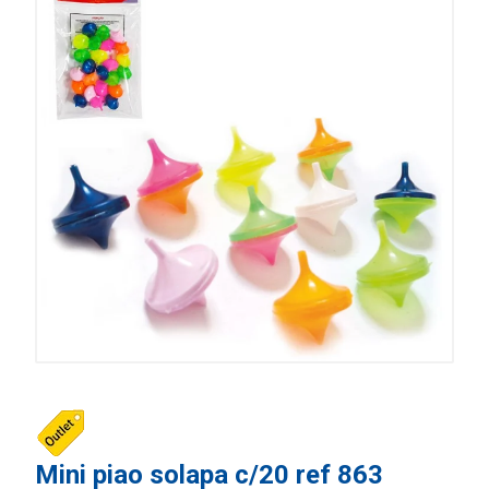
Mini piao solapa c/20 ref 863