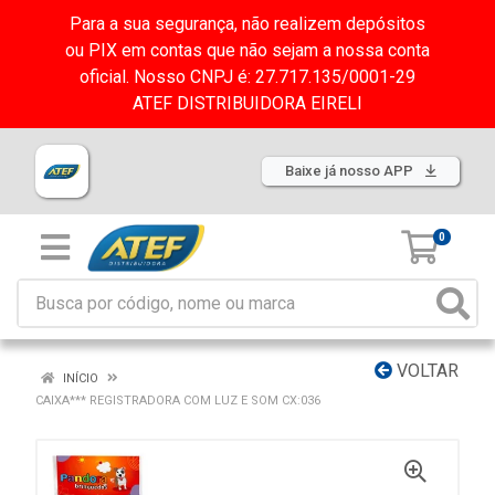
Para a sua segurança, não realizem depósitos
ou PIX em contas que não sejam a nossa conta
oficial. Nosso CNPJ é: 27.717.135/0001-29
ATEF DISTRIBUIDORA EIRELI
Baixe já nosso APP
0
VOLTAR
INÍCIO
CAIXA*** REGISTRADORA COM LUZ E SOM CX:036