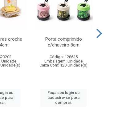
ores croche
Porta comprimido
Mini organiza
14cm
c/chaveiro 8cm
acessorios/comp
523202
Código: 128635
Código: 808
 Unidade
Embalagem: Unidade
Embalagem: U
 Unidade(s)
Caixa Com: 120 Unidade(s)
Caixa Com: 240 U
login ou
Faça seu login ou
Faça seu log
se para
cadastre-se para
cadastre-se 
ar.
comprar.
comprar