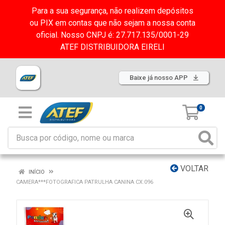
Para a sua segurança, não realizem depósitos
ou PIX em contas que não sejam a nossa conta
oficial. Nosso CNPJ é: 27.717.135/0001-29
ATEF DISTRIBUIDORA EIRELI
Baixe já nosso APP
0
VOLTAR
INÍCIO
CAMERA***FOTOGRAFICA PATRULHA CANINA CX:096