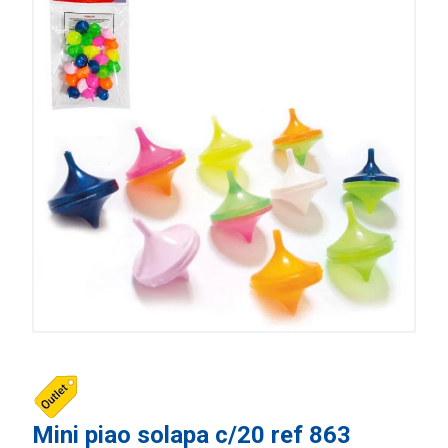
Mini piao solapa c/20 ref 863