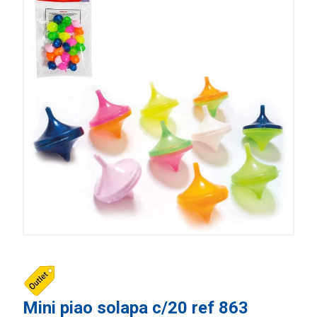
Mini piao solapa c/20 ref 863