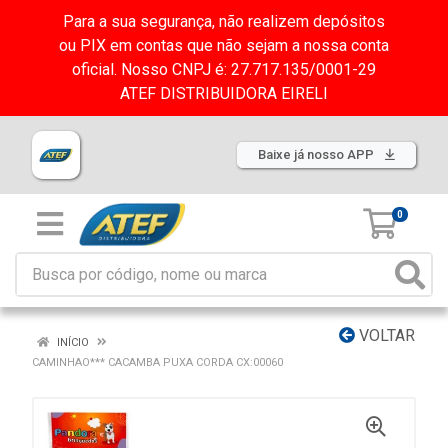
Para a sua segurança, não realizem depósitos
ou PIX em contas que não sejam a nossa conta
oficial. Nosso CNPJ é: 27.717.135/0001-29
ATEF DISTRIBUIDORA EIRELI
Baixe já nosso APP
0
VOLTAR
INÍCIO
CAMINHAO*** CACAMBA PUXA CORDA CX:00060