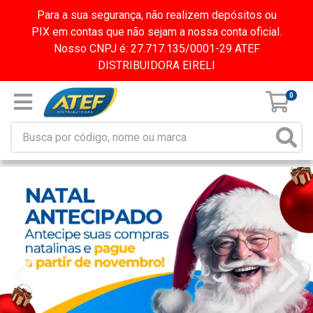
Para a sua segurança, não realizem depósitos ou
PIX em contas que não sejam a nossa conta oficial.
Nosso CNPJ é: 27.717.135/0001-29 ATEF
DISTRIBUIDORA EIRELI
0