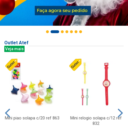
Outlet Atef
Veja mais
Mini piao solapa c/20 ref 863
Mini relogio solapa c/12 ref
832