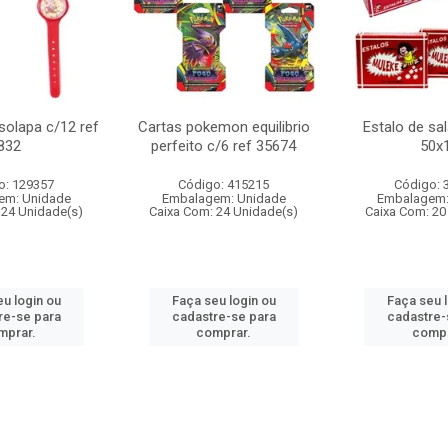
 solapa c/12 ref
Cartas pokemon equilibrio
Estalo de sa
832
perfeito c/6 ref 35674
50x
o: 129357
Código: 415215
Código: 
em: Unidade
Embalagem: Unidade
Embalagem:
 24 Unidade(s)
Caixa Com: 24 Unidade(s)
Caixa Com: 20
u login ou
Faça seu login ou
Faça seu 
re-se para
cadastre-se para
cadastre-
mprar.
comprar.
compr