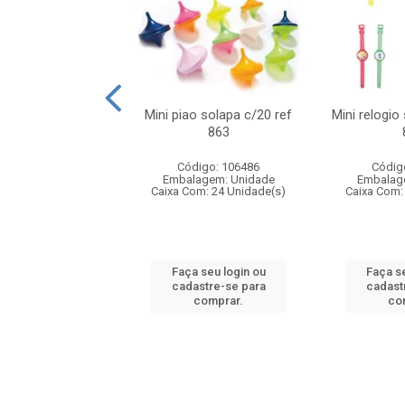
o f1 5cm solapa
Mini piao solapa c/20 ref
Mini relogio
20 ref 719
863
digo: 571271
Código: 106486
Códig
agem: Unidade
Embalagem: Unidade
Embalag
om: 24 Unidade(s)
Caixa Com: 24 Unidade(s)
Caixa Com:
 seu login ou
Faça seu login ou
Faça se
astre-se para
cadastre-se para
cadast
comprar.
comprar.
co