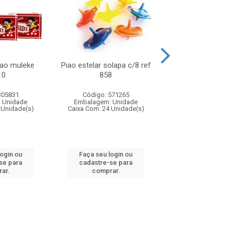
lao muleke
Piao estelar solapa c/8 ref
Carrinho f1 5c
10
858
c/20 ref 
305831
Código: 571265
Código: 571
 Unidade
Embalagem: Unidade
Embalagem: U
 Unidade(s)
Caixa Com: 24 Unidade(s)
Caixa Com: 24 Un
login ou
Faça seu login ou
Faça seu log
se para
cadastre-se para
cadastre-se 
ar.
comprar.
comprar