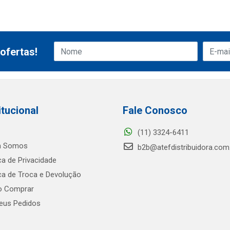
ofertas!
itucional
Fale Conosco
(11) 3324-6411
 Somos
b2b@atefdistribuidora.com
ica de Privacidade
ica de Troca e Devolução
 Comprar
us Pedidos