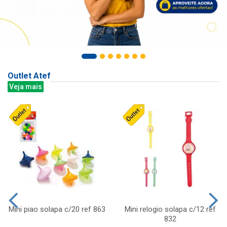
Outlet Atef
Veja mais
Mini piao solapa c/20 ref 863
Mini relogio solapa c/12 ref
832