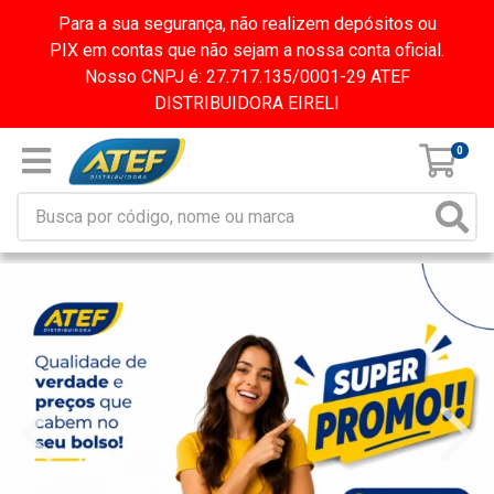
Para a sua segurança, não realizem depósitos ou
PIX em contas que não sejam a nossa conta oficial.
Nosso CNPJ é: 27.717.135/0001-29 ATEF
DISTRIBUIDORA EIRELI
0