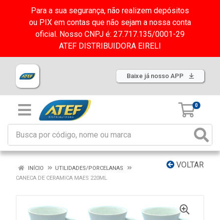
Para a sua segurança, não realizem depósitos
ou PIX em contas que não sejam a nossa conta
oficial. Nosso CNPJ é: 27.717.135/0001-29
ATEF DISTRIBUIDORA EIRELI
Baixe já nosso APP
0
VOLTAR
INÍCIO
UTILIDADES/PORCELANAS
CANECA DE CERAMICA MAES 220ML