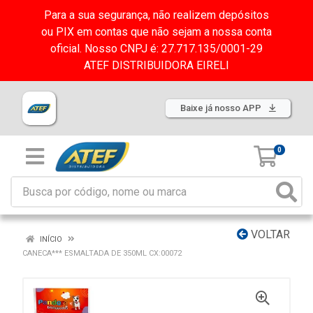
Para a sua segurança, não realizem depósitos
ou PIX em contas que não sejam a nossa conta
oficial. Nosso CNPJ é: 27.717.135/0001-29
ATEF DISTRIBUIDORA EIRELI
Baixe já nosso APP
0
VOLTAR
INÍCIO
CANECA*** ESMALTADA DE 350ML CX:00072