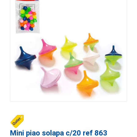
Mini piao solapa c/20 ref 863