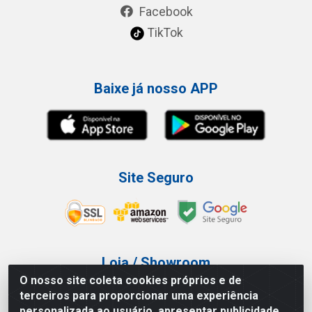
Facebook
TikTok
Baixe já nosso APP
Site Seguro
Loja / Showroom
O nosso site coleta cookies próprios e de
Tel.: (11) 3227-0546
terceiros para proporcionar uma experiência
Av Vautier, 587/597 - Pari - São Paulo/SP
personalizada ao usuário, apresentar publicidade