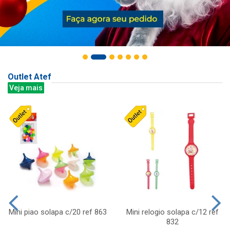
Outlet Atef
Veja mais
Mini piao solapa c/20 ref 863
Mini relogio solapa c/12 ref
832