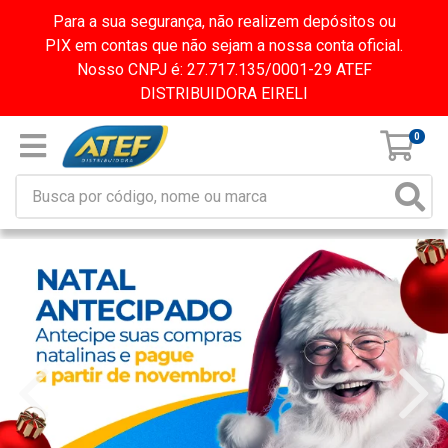
Para a sua segurança, não realizem depósitos ou
PIX em contas que não sejam a nossa conta oficial.
Nosso CNPJ é: 27.717.135/0001-29 ATEF
DISTRIBUIDORA EIRELI
0