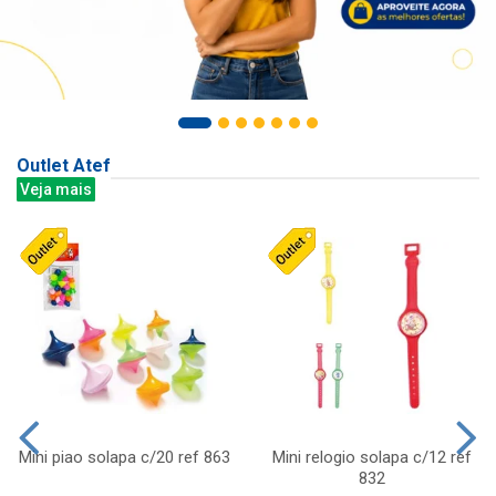
Outlet Atef
Veja mais
Mini piao solapa c/20 ref 863
Mini relogio solapa c/12 ref
832