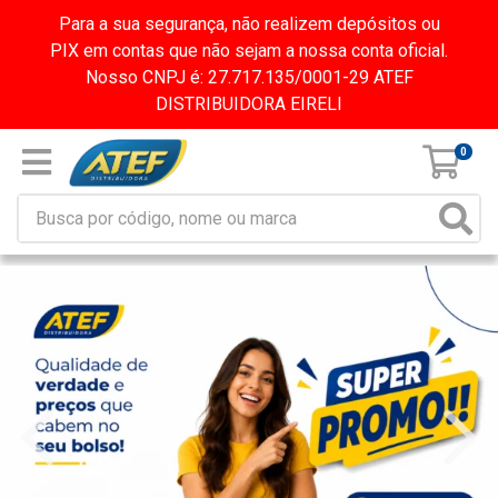
Para a sua segurança, não realizem depósitos ou
PIX em contas que não sejam a nossa conta oficial.
Nosso CNPJ é: 27.717.135/0001-29 ATEF
DISTRIBUIDORA EIRELI
0